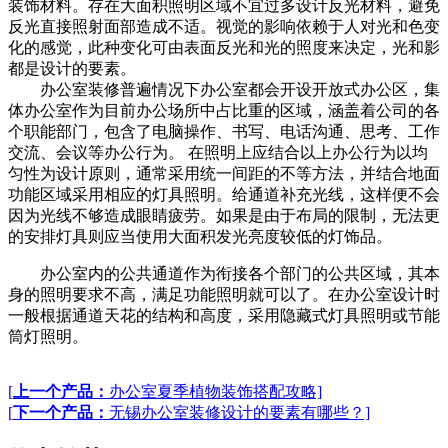
装饰材料。存在大面积照明区域不宜过多设计反光材料，避免
反光直接照射面部造成不适。视觉的影响依赖于人对光和色变
化的感觉，此种变化可由表面反光和光的照度来决定，光和影
都是设计的要素。
办公室装修普遍情况下办公室都会开设开放式办公区，集
体办公室作为目前办公场所中占比重的区域，涵盖着公司的各
个职能部门，包含了电脑操作、书写、电话沟通、思考、工作
交流、会议等办公行为。 在照明上应结合以上办公行为以均
匀性为设计原则，通常采用统一间距的不等方法，并结合地面
功能区域采用相应的灯具照明。给通道补充光线，这样便不会
因为光线不够造成眼睛疲劳。如果是由于布局的限制，无法更
的安排灯具则应当使用大面积发光亮度较低的灯饰品。
办公室内的公共通道作为衔接各个部门的公共区域，其本
身的照明要求不高，满足功能照明就可以了。在办公室设计时
一般根据通道天花的结构和高度，采用隐藏式灯具照明或节能
筒灯照明。
[
上一个产品：
办公室夏季植物装饰搭配攻略]
[
下一个产品：
无锡办公室装修设计的要素有哪些？]