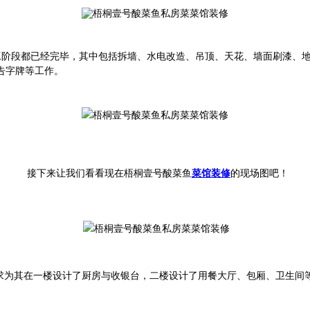
工阶段都已经完毕，其中包括
拆墙、
水电改造、吊顶、天花、墙面刷漆、
告字牌等工作。
接下来让我们看看现在
梧桐壹号酸菜鱼
菜馆装修
的现场图吧！
求
为
其在一楼设计了厨房与收银台，二楼设计了用餐大厅、包厢、卫生间