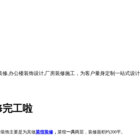
修,办公楼装饰设计,厂房装修施工，为客户量身定制一站式设
修完工啦
烨装饰主要是为其做
菜馆装修
，
菜馆
一共
两层，装修面积约
200
平。