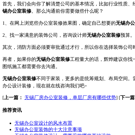
首先
，我们会向你了解清楚公司的基本情况
，
比如行业性质、
锡办公室装修
。那么沟通前你需要做些什么呢？
1
、在网上
浏览些办公室装修效果图
，
确定
自己想要的
无锡办公
2
、
找一家满意的装饰
公司，
咨询设计师
无锡办公室装修
预
其次，
消防
方面必须
要审批通过才
行
，所以
你
在选择
装饰
公司
再者，如果
你
的
无锡办公室装修
工程量大
的话
，
辉烨建议你
找
图纸施工都需要你去沟通
。
无锡办公室装修
不同于家装，
更多的是统筹规划、布局空间。
办公设计装修，现在就在线咨询我们吧
~
[
上一篇：
无锡厂房办公室装修，单层厂房有哪些优势
]
[
下一篇
推荐资讯
无锡办公室设计的风水布置
无锡办公室装饰的十大注意事项