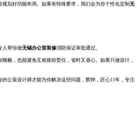
你规划好功能布局。如果有特殊要求，我们会为你个性化定制
无
专人帮你做
无锡办公室装修
消防保证审批通过。
加顺畅，也能避免互相推卸责任，省时又省心。如果
只做设计，
业的公装设计师才能为你解决这些问题，辉烨，匠心
11
年，专注