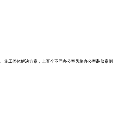
计、施工整体解决方案，上百个不同办公室风格办公室装修案例