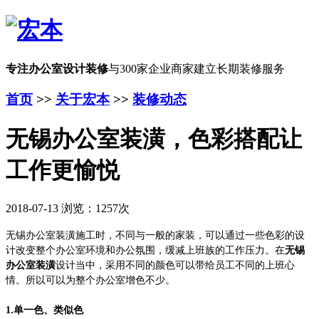
专注办公室设计装修
与300家企业商家建立长期装修服务
首页
>>
关于宏本
>>
装修动态
无锡办公室装潢，色彩搭配让
工作更愉悦
2018-07-13 浏览：1257次
无锡办公室装潢
施工时，
不同与
一般的
家装
，
可以
通过一些色彩的设
计
改变
整个办公室
环境和办公
氛围
，缓减上班族的工作压力。
在
无锡
办公室装潢
设计当中，
采用不同的颜色可以带给员工不同的上班心
情。所以
可以为整个
办公室
增色不少。
1.单一色、类似色