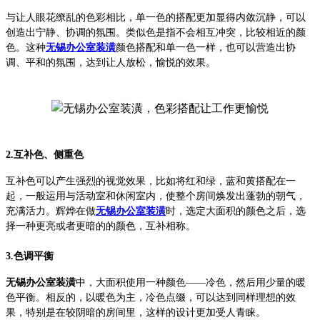
与
让人眼花缭乱的色彩相比，单一色的搭配更加显得内敛沉静，可以
创造出宁静、协调的氛围。类似色是指不会相互冲突，比较相近的颜
色。这种
无锡办公室装潢
颜色搭配和单一色一样，也可以营造出协
调、平和的氛围，达到让人放松，愉悦的效果。
2.互补色、侧重色
互补色可以产生强烈的视觉效果，比如将红和绿，蓝和黄搭配在一
起，一般
运用与活动室和休闲室内，
使整个房间焕发出蓬勃的朝气，
充满活力。
辉烨在做
无锡办公室装潢
时，选定大面积的颜色之后
，选
择一种更亮或者更暗的的颜色，
互补相称
。
3
.色调平衡
无锡办公室装潢
中，
大面积使用一种颜色——冷色，然后用少量的暖
色平衡。相反的，以暖色为主，冷色点缀，可以达到同样理想的效
果，特别是在较阴暗的房间里，这样的设计更加受人青睐。