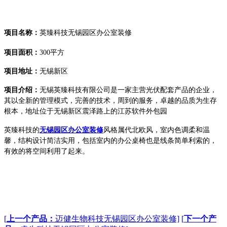
项目名称：
英臻
科技
无锡园区
办公室
装修
项目面积：
300平方
项目地址：
无锡新区
项目介绍：
无锡英臻科技有限公司是一家主营光伏配套产品的企业，
其以全新的管理模式，完善的技术，周到的服务，卓越的品质为生存
根本，地址位于无锡新区震泽路上的江苏软件外包园
英臻科技的
无锡园区
办公室
装修
风格
属
代北欧风
，
室内色调柔和温
馨，结构设计简洁实用，包括室内的办公桌椅也是线条简单利索的，
有效的将空间利用了起来
。
[
上一个产品：
迈健生物科技无锡园区办公室装修]
[
下一个产