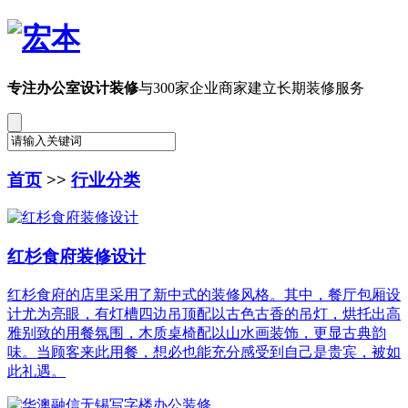
专注办公室设计装修
与300家企业商家建立长期装修服务
首页
>>
行业分类
红杉食府装修设计
红杉食府的店里采用了新中式的装修风格。其中，餐厅包厢设
计尤为亮眼，有灯槽四边吊顶配以古色古香的吊灯，烘托出高
雅别致的用餐氛围，木质桌椅配以山水画装饰，更显古典韵
味。当顾客来此用餐，想必也能充分感受到自己是贵宾，被如
此礼遇。